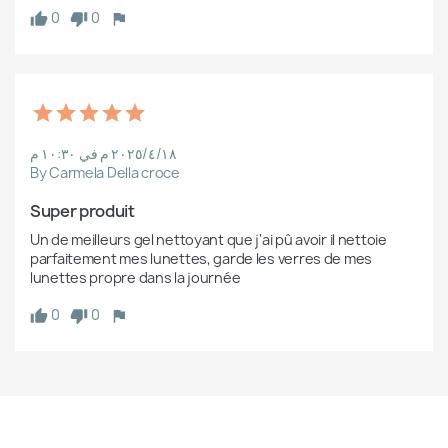
0
0
١٨‏/٤‏/٢٠٢٥ م في ١٠:٣٠ م
By Carmela Della croce
Super produit 
Un de meilleurs gel nettoyant que j'ai pû avoir il nettoie 
parfaitement mes lunettes, garde les verres de mes 
lunettes propre dans la journée 
0
0