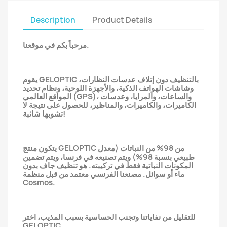
Description
Product Details
مرحباً بكم في موقعنا.
يقوم GELOPTIC بالتنظيف دون إتلاف عدسات النظارات،
وشاشات الهواتف الذكية، والأجهزة اللوحية، ونظام تحديد
المواقع العالمي (GPS)، والساعات، والمرايا، وعدسات
الكاميرات، والكاميرات، والمناظير، للحصول على نتيجة لا
تشوبها شائبة!
يتكون منتج GELOPTIC من 98% من النباتات (معدل
طبيعي بنسبة 98%) ويتم تصنيعه في فرنسا، ويتم تضمين
المكونات النباتية فقط في تركيبته. هو تنظيف جاف بدون
ماء أو سوائل. مصنعنا الفرنسي معتمد من قبل منظمة
Cosmos.
للتقليل من نفاياتنا وتجنب الحساسية بسبب المذيب، اختر
GELOPTIC.