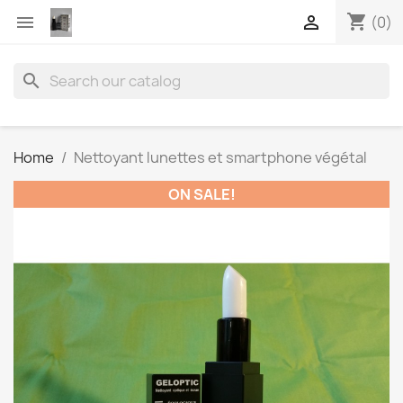
shopping_cart


(0)
search
Home
Nettoyant lunettes et smartphone végétal
ON SALE!