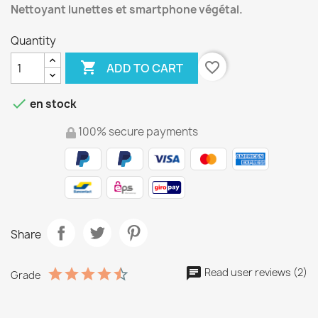
Nettoyant lunettes et smartphone végétal.
Quantity

favorite_border
ADD TO CART

en stock
100% secure payments
Share
Read user reviews (2)
Grade