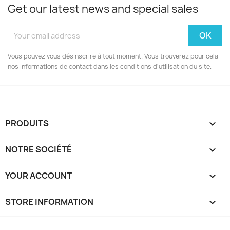
Get our latest news and special sales
Vous pouvez vous désinscrire à tout moment. Vous trouverez pour cela
nos informations de contact dans les conditions d'utilisation du site.
PRODUITS

NOTRE SOCIÉTÉ

YOUR ACCOUNT

STORE INFORMATION
keyboard_arrow_down